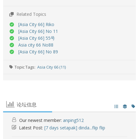
Related Topics
[Asia City 66] Riko
[Asia City 66] No 11
[Asia City 66] 55号
Asia city 66 No88
[Asia City 66] No 89
Topic Tags:
Asia City 66 (11)
论坛信息
Our newest member:
anping512
Latest Post:
[7 days setapak] dinda...flip flip