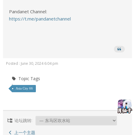
Pandanet Channel:
https://t.me/pandanetchannel
Posted : June 30, 2024 6:04 pm
Topic Tags
Asia City 66
论坛跳转:
上一个主题