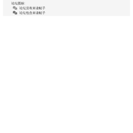
论坛图标:
论坛没有未读帖子
论坛包含未读帖子
Topic Icons:
未回复
Replied
Active
Hot
Sticky
Unapproved
Solved
Private
Closed