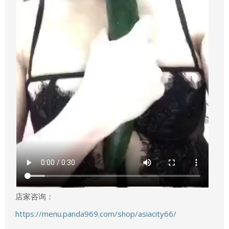
店家咨询：
https://menu.panda969.com/shop/asiacity66/