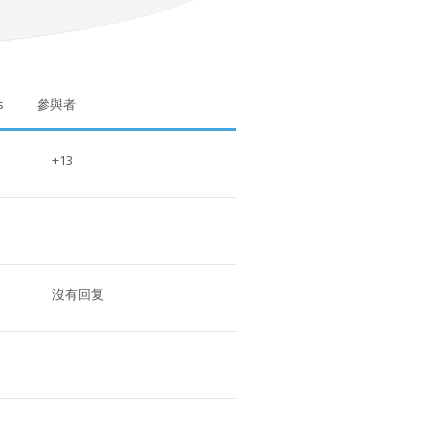
s
參與者
+13
沒有回复