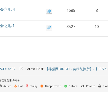
会之地 4
1685
8
会之地 1
3527
10
454914692
Latest Post:
【雄猫网BINGO - 奖励兑换所】-【08/26
论坛包含未读帖子
Active
Hot
Sticky
Unapproved
Solved
Private
Clo