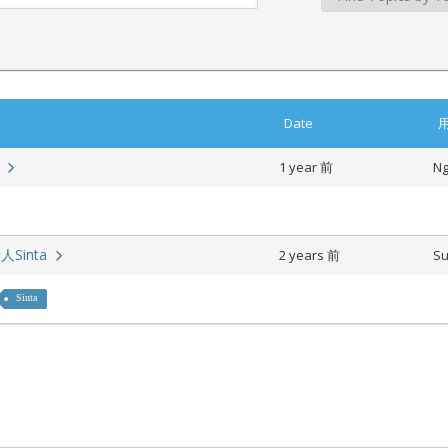
Date
a
1 year 前
Ng
人Sinta
2 years 前
Su
Sinta