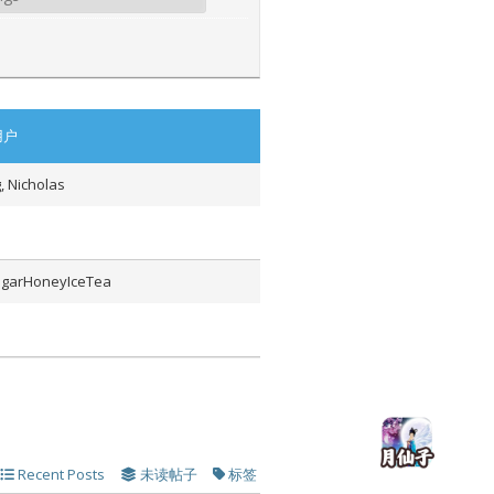
用户
, Nicholas
garHoneyIceTea
Recent Posts
未读帖子
标签