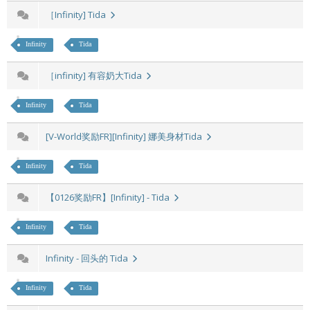
［Infinity] Tida
Infinity
Tida
［infinity] 有容奶大Tida
Infinity
Tida
[V-World奖励FR][Infinity] 娜美身材Tida
Infinity
Tida
【0126奖励FR】[Infinity] - Tida
Infinity
Tida
Infinity - 回头的 Tida
Infinity
Tida