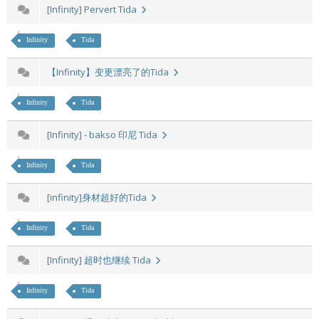
[Infinity] Pervert Tida
Infinity
Tida
【Infinity】变更漂亮了的Tida
Infinity
Tida
[Infinity] - bakso 印尼 Tida
Infinity
Tida
[infinity]身材超好的Tida
Infinity
Tida
[Infinity] 超时也继续 Tida
Infinity
Tida