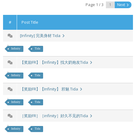
Page 1 / 3
Next
#
Post Title
[Infinity] 完美身材 Tida
Infinity
Tida
【奖励FR】【Infinity】找大奶炮友Tida
Infinity
Tida
【奖励FR】【Infinity】 邪魅 Tida
Infinity
Tida
［奖励FR］［infinity］好久不见的Tida
Infinity
Tida