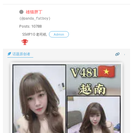
雄猫胖丁
(@panda_fatboy)
Posts: 10788
SSVIP10 老司机
Admin
话题原创者