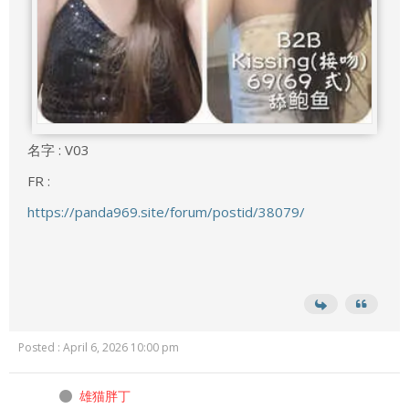
名字 : V03
FR :
https://panda969.site/forum/postid/38079/
Posted : April 6, 2026 10:00 pm
雄猫胖丁