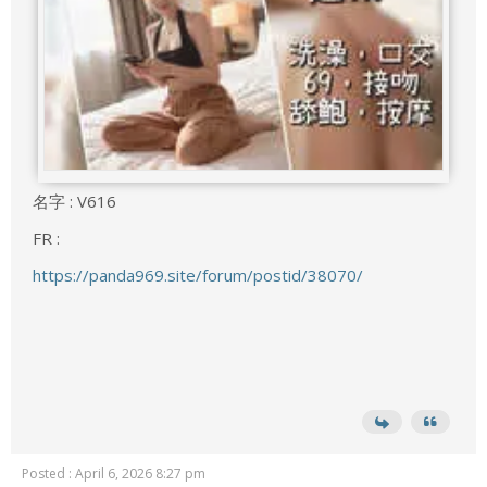
名字 : V616
FR :
https://panda969.site/forum/postid/38070/
Posted : April 6, 2026 8:27 pm