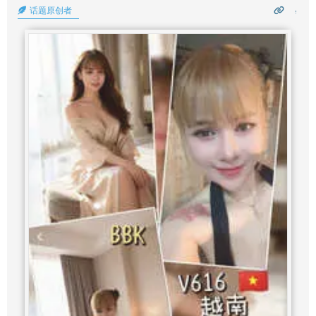
话题原创者