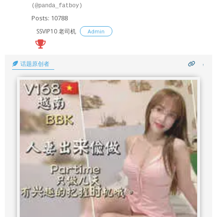
(@panda_fatboy)
Posts: 10788
SSVIP10 老司机
Admin
话题原创者