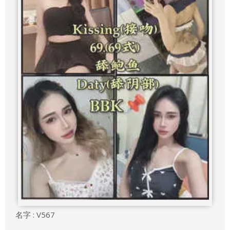
名字 : V567