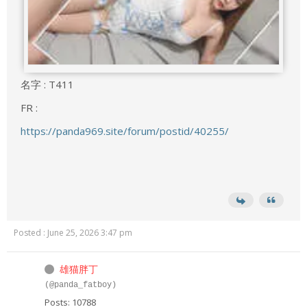
名字 : T411
FR :
https://panda969.site/forum/postid/40255/
Posted : June 25, 2026 3:47 pm
雄猫胖丁
(@panda_fatboy)
Posts: 10788