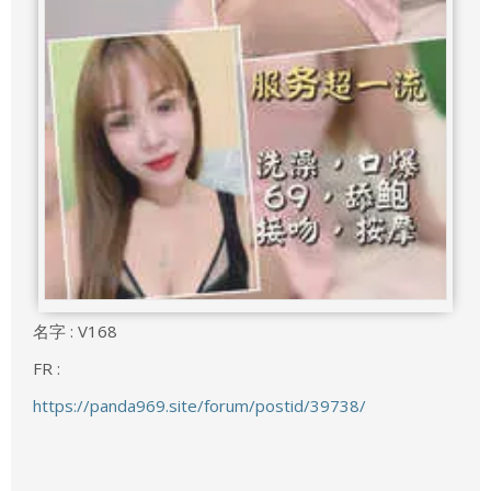
名字 : V168
FR :
https://panda969.site/forum/postid/39738/