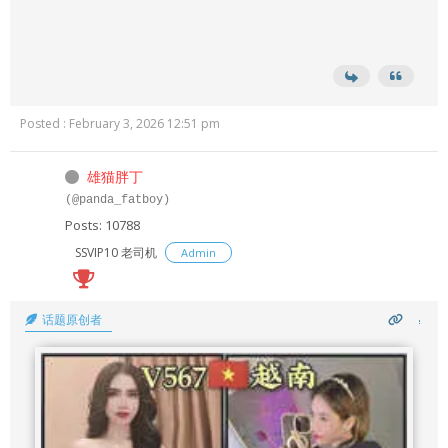
Posted : February 3, 2026 12:51 pm
雄猫胖丁
(@panda_fatboy)
Posts: 10788
SSVIP10 老司机
Admin
话题原创者