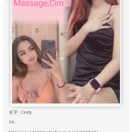
名字 : Cindy
FR :
https://panda969.site/forum/postid/19815/