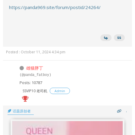
https://panda969.site/forum/postid/24264/
Posted : October 11, 2024 4:34 pm
雄猫胖丁
(@panda_fatboy)
Posts: 10787
SSVIP10 老司机
Admin
话题原创者