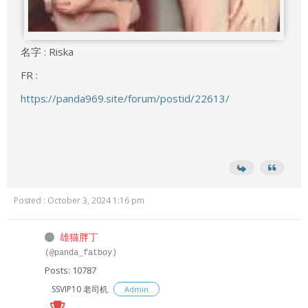
名字 : Riska
FR :
https://panda969.site/forum/postid/22613/
Posted : October 3, 2024 1:16 pm
雄猫胖丁
(@panda_fatboy)
Posts: 10787
SSVIP10 老司机
Admin