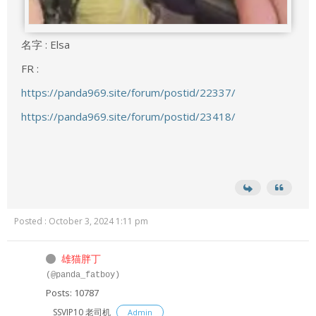
名字 : Elsa
FR :
https://panda969.site/forum/postid/22337/
https://panda969.site/forum/postid/23418/
Posted : October 3, 2024 1:11 pm
雄猫胖丁
(@panda_fatboy)
Posts: 10787
SSVIP10 老司机
Admin