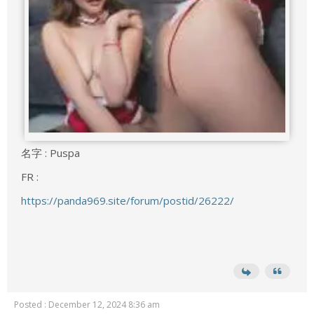
名字 : Puspa
FR :
https://panda969.site/forum/postid/26222/
Posted : December 12, 2024 8:36 am