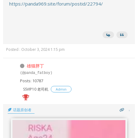
https://panda969.site/forum/postid/22794/
Posted : October 3, 2024 1:15 pm
雄猫胖丁
(@panda_fatboy)
Posts: 10787
SSVIP10 老司机
Admin
话题原创者