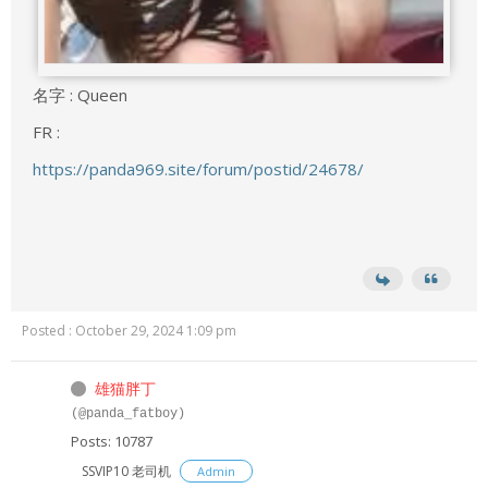
名字 : Queen
FR :
https://panda969.site/forum/postid/24678/
Posted : October 29, 2024 1:09 pm
雄猫胖丁
(@panda_fatboy)
Posts: 10787
SSVIP10 老司机
Admin