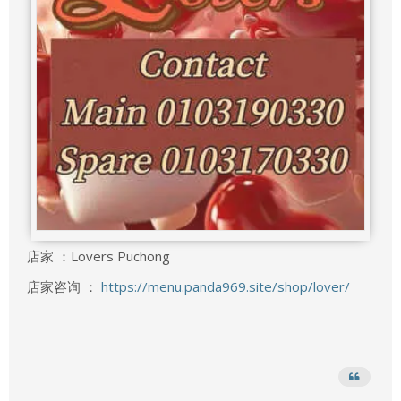
店家 ：Lovers Puchong
店家咨询 ：
https://menu.panda969.site/shop/lover/