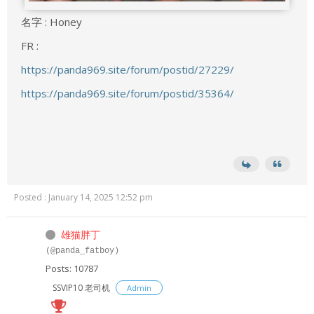
名字 : Honey
FR :
https://panda969.site/forum/postid/27229/
https://panda969.site/forum/postid/35364/
Posted : January 14, 2025 12:52 pm
雄猫胖丁
(@panda_fatboy)
Posts: 10787
SSVIP10 老司机
Admin