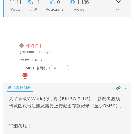
11
11
0
1,136
Posts
用户
Reactions
Views
雄猫胖丁
(@panda_fatboy)
Posts: 10755
SSVIP10 老司机
Admin
话题原创者
为了获取V-World赞助的【BINGO PLUS】，参赛者必须上
传截图账号注册及需要上传截图存款记录（至少RM50）。
详细条规：