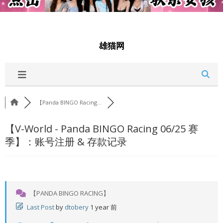
雄猫网
【Panda BINGO Racing...
【V-World - Panda BINGO Racing 06/25 赛
季】：账号注册 & 存款记录
【PANDA BINGO RACING】
Last Post
by
dtobery
1 year 前