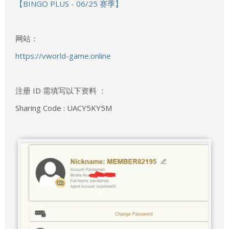
【BINGO PLUS - 06/25 赛季】
网站：
https://vworld-game.online
注册 ID 需填写以下资料 ：
Sharing Code : UACY5KY5M