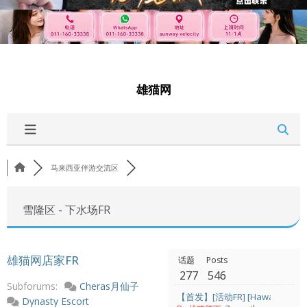
雄猫网
马来西亚伴游交流区
雪隆区 - 下水场FR
雄猫网店家FR
话题
Posts
277
546
Subforums:
Cheras月仙子
【首发】[活动FR] [Hawaii] 敏
Dynasty Escort