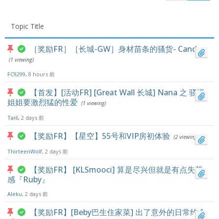
Topic Title
［奖励FR］［长城-GW］身材苗条的骚货- Candy
(1 viewing)
FC9299
, 8 hours 前
【首发】[活动FR] [Great Wall 长城] Nana 之 骚逼
姐姐要激烈猛的性爱
(1 viewing)
Tai6
, 2 days 前
【奖励FR】【星空】55号和VIP房初体验
(2 viewing)
ThirteenWolf
, 2 days 前
【奖励FR】 [KLSmooci] 算是尽兴但就是有点失落
感『Ruby』
Aleku
, 2 days 前
【奖励FR】[Beby巴生住家菜] 出了意外的日常约会