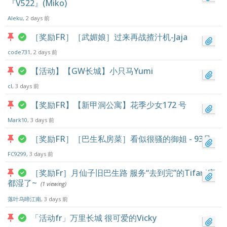
『V522』(Miko)
Aleku
, 2 days 前
［奖励FR］［武媚娘］过来再战揸汁机-Jaja
code731
, 2 days 前
【活动】【GW长城】小只马Yumi
cl
, 3 days 前
【奖励FR】【新甲洞公寓】花季少女172 号
Mark10
, 3 days 前
［奖励FR］［巴生私房菜］看似很骚的御姐 - 93号
FC9299
, 3 days 前
［奖励Fr］月仙子旧巴生路 服务“去到完”的Tifani床
都湿了~
(1 viewing)
落叶乌啼江南
, 3 days 前
「活动fr」万里长城 很可爱的Vicky